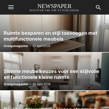
NEWSPAPER
DISCOVER THE ART OF PUBLISHING
Ruimte besparen en stijl toevoegen met
multifunctionele meubels
Orangemagazine
-
27 april 2026
Slimme meubelkeuzes voor een stijlvolle
en functionele kleine ruimte
Orangemagazine
-
20 april 2026