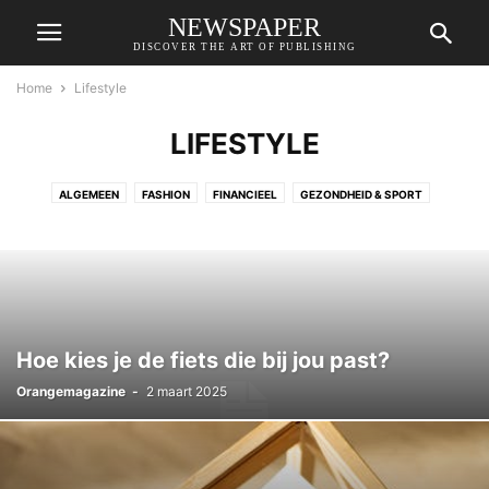
NEWSPAPER
DISCOVER THE ART OF PUBLISHING
Home
Lifestyle
LIFESTYLE
ALGEMEEN
FASHION
FINANCIEEL
GEZONDHEID & SPORT
LIFESTYLE
VRIJE TIJD
WONEN
ZAKELIJK
Hoe kies je de fiets die bij jou past?
Orangemagazine
-
2 maart 2025