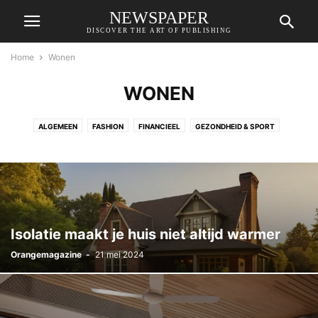
NEWSPAPER
DISCOVER THE ART OF PUBLISHING
Home
Wonen
WONEN
ALGEMEEN
FASHION
FINANCIEEL
GEZONDHEID & SPORT
LIFESTYLE
VRIJE TIJD
WONEN
ZAKELIJK
Isolatie maakt je huis niet altijd warmer
Orangemagazine
-
21 mei 2024