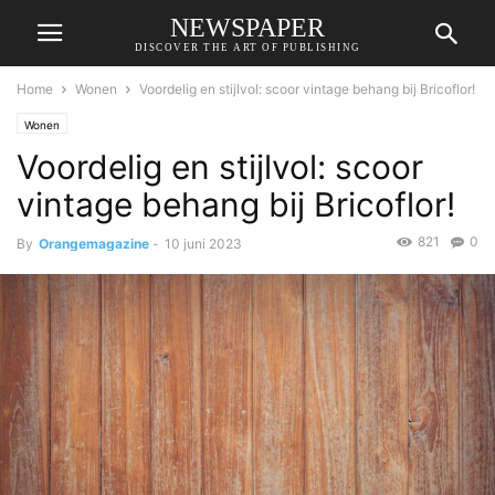
NEWSPAPER
DISCOVER THE ART OF PUBLISHING
Home
Wonen
Voordelig en stijlvol: scoor vintage behang bij Bricoflor!
Wonen
Voordelig en stijlvol: scoor
vintage behang bij Bricoflor!
821
0
By
Orangemagazine
-
10 juni 2023