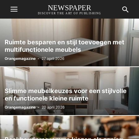
NEWSPAPER
DISCOVER THE ART OF PUBLISHING
Ruimte besparen en stijl toevoegen met
multifunctionele meubels
Orangemagazine
-
27 april 2026
Slimme meubelkeuzes voor een stijlvolle
en functionele kleine ruimte
Orangemagazine
-
20 april 2026