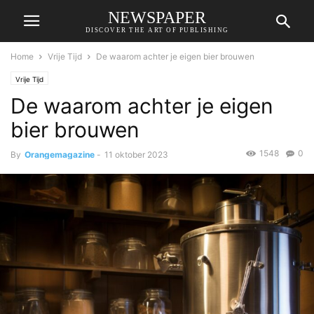
NEWSPAPER
DISCOVER THE ART OF PUBLISHING
Home
Vrije Tijd
De waarom achter je eigen bier brouwen
Vrije Tijd
De waarom achter je eigen
bier brouwen
1548
0
By
Orangemagazine
-
11 oktober 2023