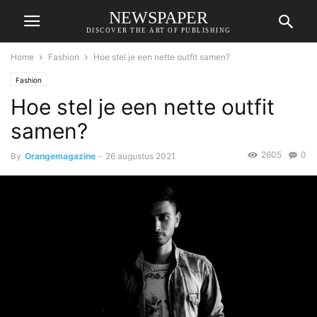
NEWSPAPER
DISCOVER THE ART OF PUBLISHING
Home
Fashion
Hoe stel je een nette outfit samen?
Fashion
Hoe stel je een nette outfit
samen?
2605
0
By
Orangemagazine
-
26 augustus 2021