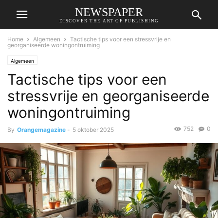
NEWSPAPER
DISCOVER THE ART OF PUBLISHING
Home
Algemeen
Tactische tips voor een stressvrije en
georganiseerde woningontruiming
Algemeen
Tactische tips voor een
stressvrije en georganiseerde
woningontruiming
752
0
By
Orangemagazine
-
5 oktober 2025